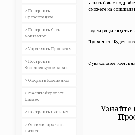
Узнать более подроб
сможете на официаль
> Построить
Презентацию
> Построить Сеть
Будем рады видеть В
контактов
Приходите! Будет инт
> Управлять Проектом
> Построить
С уважением, команд
Финансовую модель
> Открыть Компанию
> Масштабировать
Бизнес
Узнайте
> Построить Систему
Про
> Оптимизировать
Бизнес