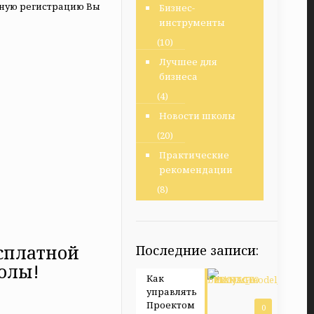
ьную регистрацию Вы
Бизнес-
инструменты
(10)
Лучшее для
бизнеса
(4)
Новости школы
(20)
Практические
рекомендации
(8)
сплатной
Последние записи:
олы!
Как
управлять
Проектом
0