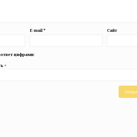
E-mail
*
Сайт
 ответ цифрами:
ь =