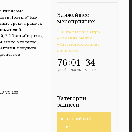
ие ключевые
Ближайшее
план Проекта? Как
мероприятие:
нные сроки в рамках
нимателей.
1) 1 Этап Бизнес-Игры
2-й Этап «Стартап»,
«Команда Мечты»:
 языке, что такое
«Система координат
оектами, получите
личности»
добиться в
76
01
34
:
:
ДНЕЙ
ЧАСОВ
МИНУТ
Категории
записей:
Без рубрики
(9)