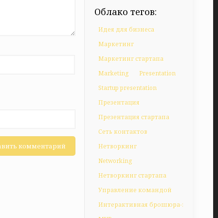
Облако тегов:
Идея для бизнеса
Маркетинг
Маркетинг стартапа
Marketing
Presentation
Startup presentation
Презентация
Презентация стартапа
Сеть контактов
Нетворкинг
Networking
Нетворкинг стартапа
Управление командой
Интерактивная брошюра-презентац