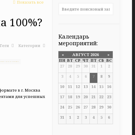
Показать все
на 100%?
Календарь
мероприятий:
Теги
Категории
«
АВГУСТ 2026
»
ПН
ВТ
СР
ЧТ
ПТ
СБ
ВС
27
28
29
30
31
1
2
3
4
5
6
7
8
9
10
11
12
13
14
15
16
ормате в г. Москва
оектами для успешных
17
18
19
20
21
22
23
24
25
26
27
28
29
30
31
1
2
3
4
5
6