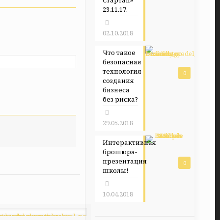
Стартап»
23.11.17.
02.10.2018
Что такое
безопасная
технология
0
создания
бизнеса
без риска?
29.05.2018
Интерактивная
брошюра-
презентация
0
школы!
10.04.2018