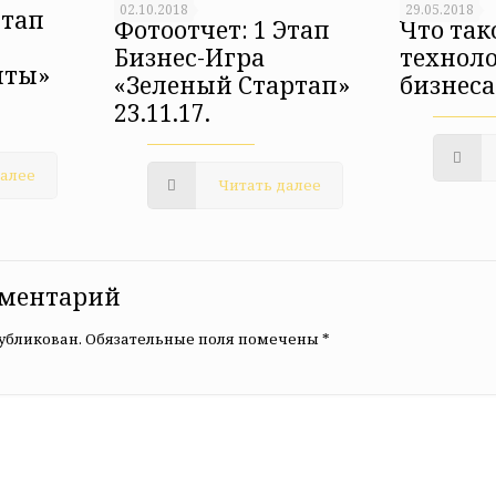
02.10.2018
29.05.2018
Этап
Фотоотчет: 1 Этап
Что так
Бизнес-Игра
техноло
чты»
«Зеленый Стартап»
бизнеса
23.11.17.
далее
Читать далее
мментарий
публикован.
Обязательные поля помечены
*