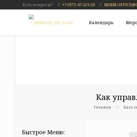
Есть вопросы?
+7 (977) 47-219-29
MSBM.OFFICE@
Календарь
Мер
Как управ
Главная
База 
Быстрое Меню: