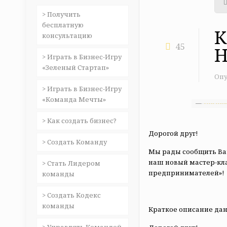
> Получить
бесплатную
К
консультацию
45
Н
> Играть в Бизнес-Игру
«Зеленый Стартап»
Опу
> Играть в Бизнес-Игру
«Команда Мечты»
> Как создать бизнес?
Дорогой друг!
> Создать Команду
Мы рады сообщить Вам
наш новый мастер-кла
> Стать Лидером
предпринимателей»!
команды
> Создать Кодекс
команды
Краткое описание дан