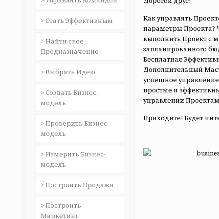
> Управлять Командой
Дорогой друг!
Как управлять Проект
> Стать Эффективным
параметры Проекта? Ч
выполнить Проект с м
> Найти свое
запланированного бю
Предназначение
Бесплатная Эффектив
Дополнительный Масте
> Выбрать Идею
успешное управление 
простые и эффективны
> Создать Бизнес-
управлении Проектами
модель
Приходите! Будет инт
> Проверить Бизнес-
модель
> Измерить Бизнес-
модель
> Построить Продажи
> Построить
Маркетинг