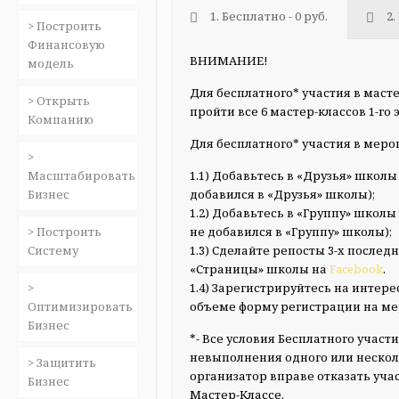
1. Бесплатно - 0 руб.
2.
> Построить
Финансовую
ВНИМАНИЕ!
модель
Для бесплатного* участия в масте
> Открыть
пройти все 6 мастер-классов 1-го 
Компанию
Для бесплатного* участия в меро
>
Масштабировать
1.1) Добавьтесь в «Друзья» школы
Бизнес
добавился в «Друзья» школы);
1.2) Добавьтесь в «Группу» школы
> Построить
не добавился в «Группу» школы);
Систему
1.3) Сделайте репосты 3-х после
«Страницы» школы на
Facebook
.
>
1.4) Зарегистрируйтесь на интер
Оптимизировать
объеме форму регистрации на м
Бизнес
*- Все условия Бесплатного учас
невыполнения одного или нескол
> Защитить
организатор вправе отказать уча
Бизнес
Мастер-Классе.