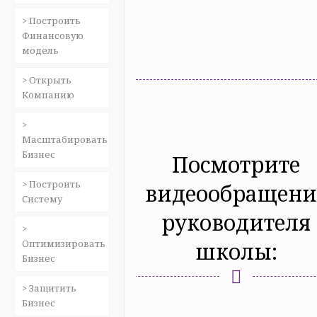
> Построить
Финансовую
модель
> Открыть
Компанию
>
Масштабировать
Бизнес
Посмотрите
> Построить
видеообращени
Систему
руководителя
>
школы:
Оптимизировать
Бизнес
> Защитить
Бизнес