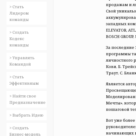
продажам и ли
> Стать
Свой уникаль
Лидером
аккумулировал
команды
западных комп
ELEVATOR, AT
> Создать
BOSCH GROUP, 
Кодекс
команды
За последние 
программы та
> Управлять
личностного р
Командой
Кови, Б. Трейс
Траут, С. Блан
> Стать
Эффективным
Является авт
Просвещающе
> Найти свое
Моделировани
Предназначение
Мечты», кото
пошаговой тех
> Выбрать Идею
Вот уже более
руководителе
> Создать
начинающих п
Бизнес-модель