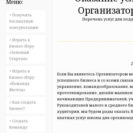
Меню:
Организато
> Получить
Перечень услуг для по
бесплатную
консультацию
> Играть в
Бизнес-Игру
«Зеленый
Стартап»
> Играть в
Если Вы являетесь Организатором м
Бизнес-Игру
успешного бизнеса и со всеми связ
«Команда
управление, командообразование, м
Мечты»
прототипирование, дизайн-мышление
начинающих Предпринимателей, уча
> Как создать
Руководителей малого и среднего б
бизнес?
аудитории, мы будем рады оказать 
платных услуг школы для организа
> Создать
Команду